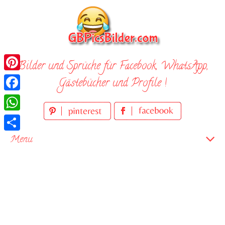
Skip
to
content
Bilder und Sprüche für Facebook, WhatsApp,
Pinterest
Gästebücher und Profile !
Facebook
WhatsApp
Teilen
Menu