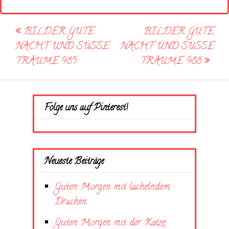
Post
BILDER GUTE
BILDER GUTE
navigation
NACHT UND SÜSSE
NACHT UND SÜSSE
TRÄUME 985
TRÄUME 988
Folge uns auf Pinterest!
Neueste Beiträge
Guten Morgen mit lächelndem
Drachen
Guten Morgen mit der Katze