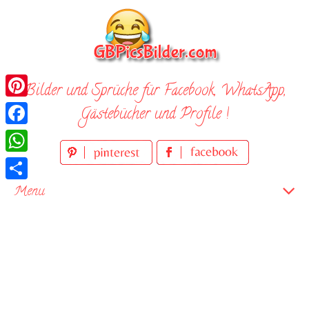
Skip
to
content
Bilder und Sprüche für Facebook, WhatsApp,
Pinterest
Gästebücher und Profile !
Facebook
WhatsApp
Teilen
Menu