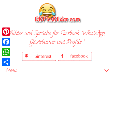
Skip
to
content
Bilder und Sprüche für Facebook, WhatsApp,
Pinterest
Gästebücher und Profile !
Facebook
WhatsApp
Teilen
Menu