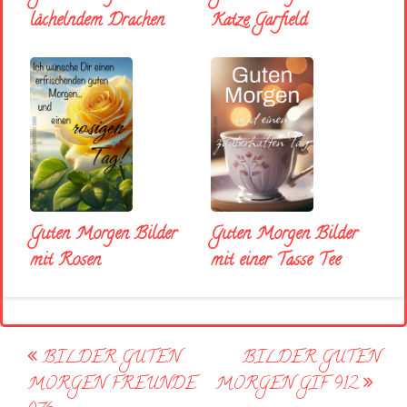
lächelndem Drachen
Katze Garfield
Guten Morgen Bilder
Guten Morgen Bilder
mit Rosen
mit einer Tasse Tee
Post
BILDER GUTEN
BILDER GUTEN
navigation
MORGEN FREUNDE
MORGEN GIF 912