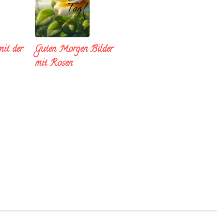
it der
Guten Morgen Bilder
mit Rosen