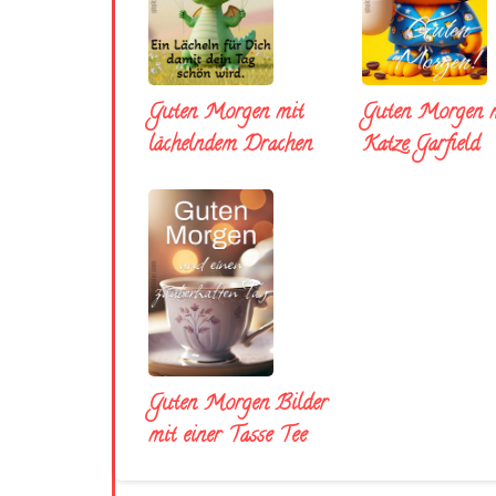
Guten Morgen mit
Guten Morgen m
lächelndem Drachen
Katze Garfield
Guten Morgen Bilder
mit einer Tasse Tee