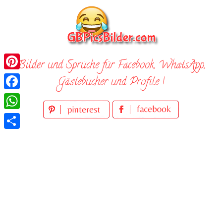
Skip
to
content
Bilder und Sprüche für Facebook, WhatsApp,
Pinterest
Gästebücher und Profile !
Facebook
WhatsApp
Teilen