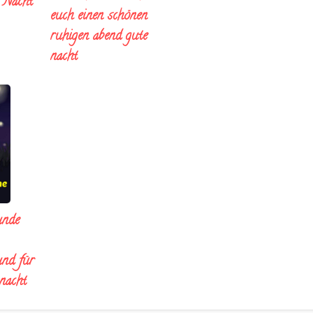
e Nacht
euch einen schönen
ruhigen abend gute
nacht
unde
und für
 nacht