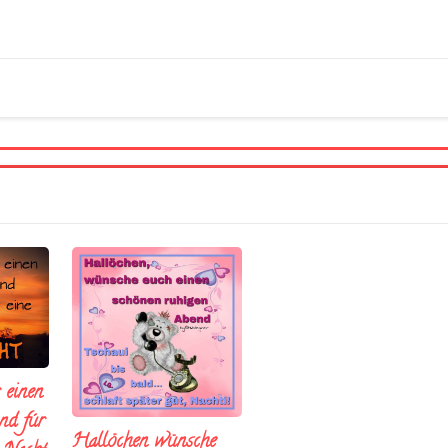
 einen
nd fúr
Hallöchen wünsche