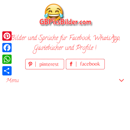
Skip
to
content
Bilder und Sprüche für Facebook, WhatsApp,
Pinterest
Gästebücher und Profile !
Facebook
WhatsApp
Teilen
Menu