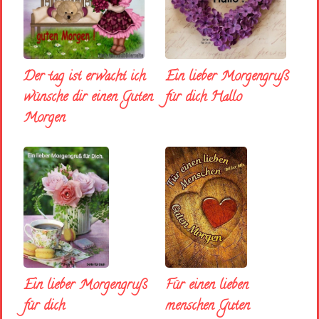
Der tag ist erwacht ich
Ein lieber Morgengruß
wünsche dir einen Guten
für dich Hallo
Morgen
Ein lieber Morgengruß
Für einen lieben
für dich
menschen Guten