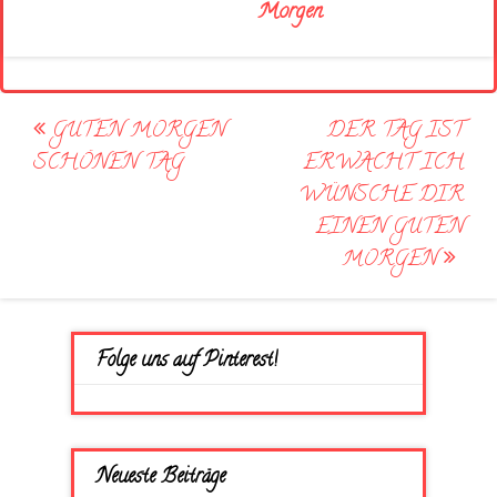
Morgen
Post
GUTEN MORGEN
DER TAG IST
navigation
SCHÖNEN TAG
ERWACHT ICH
WÜNSCHE DIR
EINEN GUTEN
MORGEN
Folge uns auf Pinterest!
Neueste Beiträge