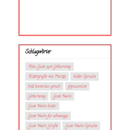
Schlagwörter
Alles Gute zum Geburtstag
Bildergrüße mit Herzღ
bilder Sprüche
bild kostenlos spruch
gbpicsonline
Geburtstag
Gute Nacht
Gute Nacht bilder
Gute Nacht für whatsapp
Gute Nacht Grüße
Gute Nacht Sprüche