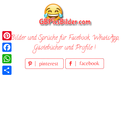
Skip
to
content
Bilder und Sprüche für Facebook, WhatsApp,
Pinterest
Gästebücher und Profile !
Facebook
WhatsApp
Teilen