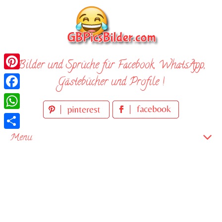
Skip
to
content
Bilder und Sprüche für Facebook, WhatsApp,
Pinterest
Gästebücher und Profile !
Facebook
WhatsApp
Teilen
Menu