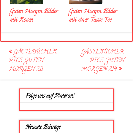
Guten Morgen Bilder
Guten Morgen Bilder
mit Rosen
mit einer Tasse Tee
Post
GÄSTEBÜCHER
GÄSTEBÜCHER
navigation
PICS GUTEN
PICS GUTEN
MORGEN 211
MORGEN 214
Folge uns auf Pinterest!
Neueste Beiträge