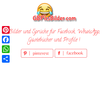
Skip
to
content
Bilder und Sprüche für Facebook, WhatsApp,
Pinterest
Gästebücher und Profile !
Facebook
WhatsApp
Teilen