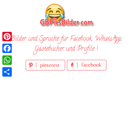
Skip
to
content
Bilder und Sprüche für Facebook, WhatsApp,
Pinterest
Gästebücher und Profile !
Facebook
WhatsApp
Teilen