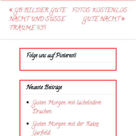
Post
GB BILDER GUTE
FOTOS KOSTENLOS
navigation
NACHT UND SÜSSE T
GUTE NACHT
RÄUME 935
Folge uns auf Pinterest!
Neueste Beiträge
Guten Morgen mit lächelndem
Drachen
Guten Morgen mit der Katze
Garfield