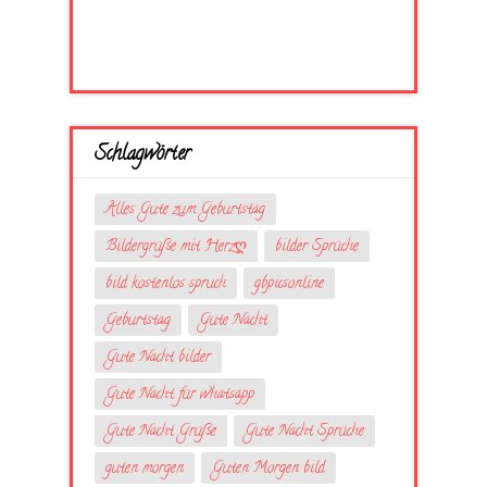
Schlagwörter
Alles Gute zum Geburtstag
Bildergrüße mit Herzღ
bilder Sprüche
bild kostenlos spruch
gbpicsonline
Geburtstag
Gute Nacht
Gute Nacht bilder
Gute Nacht für whatsapp
Gute Nacht Grüße
Gute Nacht Sprüche
guten morgen
Guten Morgen bild