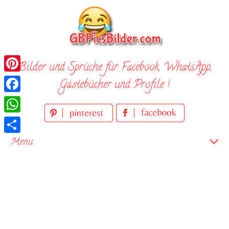
Skip
to
content
Bilder und Sprüche für Facebook, WhatsApp,
Pinterest
Gästebücher und Profile !
Facebook
WhatsApp
Teilen
Menu