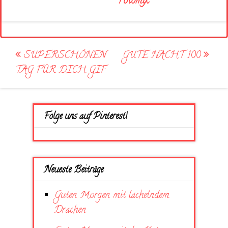
Fotomix
Post
SUPERSCHÖNEN
GUTE NACHT 100
navigation
TAG FÜR DICH GIF
Folge uns auf Pinterest!
Neueste Beiträge
Guten Morgen mit lächelndem
Drachen