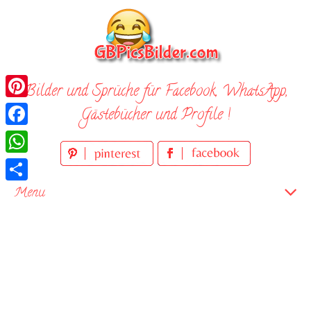
Skip
to
content
Bilder und Sprüche für Facebook, WhatsApp,
Pinterest
Gästebücher und Profile !
Facebook
WhatsApp
Teilen
Menu