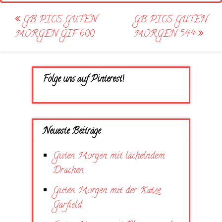
Post
GB PICS GUTEN
GB PICS GUTEN
navigation
MORGEN GIF 600
MORGEN 544
Folge uns auf Pinterest!
Neueste Beiträge
Guten Morgen mit lächelndem
Drachen
Guten Morgen mit der Katze
Garfield