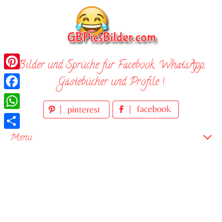
Skip
to
content
Bilder und Sprüche für Facebook, WhatsApp,
Pinterest
Gästebücher und Profile !
Facebook
WhatsApp
Teilen
Menu