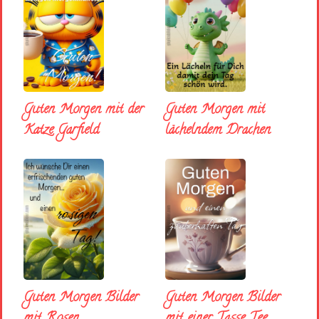
Guten Morgen mit der
Guten Morgen mit
Katze Garfield
lächelndem Drachen
Guten Morgen Bilder
Guten Morgen Bilder
mit Rosen
mit einer Tasse Tee