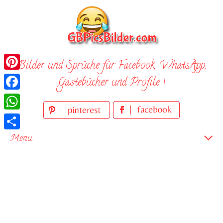
Skip
to
content
Bilder und Sprüche für Facebook, WhatsApp,
Pinterest
Gästebücher und Profile !
Facebook
WhatsApp
Teilen
Menu