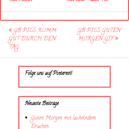
Post
GB PICS KOMM
GB PICS GUTEN
navigation
GUT DURCH DEN
MORGEN GIF
TAG
Folge uns auf Pinterest!
Neueste Beiträge
Guten Morgen mit lächelndem
Drachen