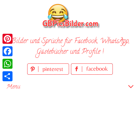
Skip
to
content
Bilder und Sprüche für Facebook, WhatsApp,
Pinterest
Gästebücher und Profile !
Facebook
WhatsApp
Teilen
Menu