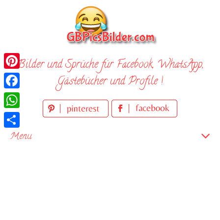
Skip
to
content
Bilder und Sprüche für Facebook, WhatsApp,
Pinterest
Gästebücher und Profile !
Facebook
WhatsApp
Teilen
Menu