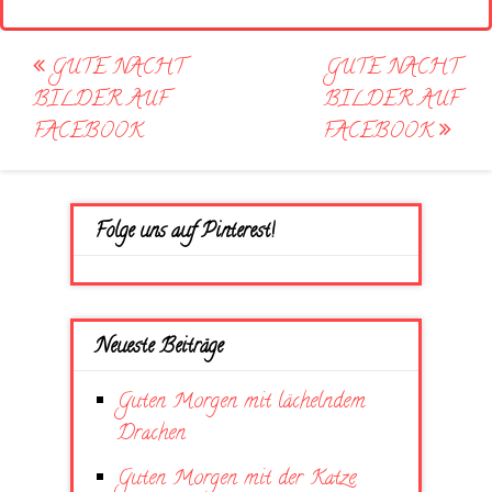
Post
GUTE NACHT
GUTE NACHT
navigation
BILDER AUF
BILDER AUF
FACEBOOK
FACEBOOK
Folge uns auf Pinterest!
Neueste Beiträge
Guten Morgen mit lächelndem
Drachen
Guten Morgen mit der Katze