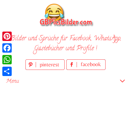
Skip
to
content
Bilder und Sprüche für Facebook, WhatsApp,
Pinterest
Gästebücher und Profile !
Facebook
WhatsApp
Teilen
Menu