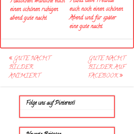
Huhu liebe Freunde
Hallöchen wünsche euch
euch noch einen schönen
einen schönen ruhigen
Abend und für später
abend gute nacht
eine gute nacht
Post
GUTE NACHT
GUTE NACHT
navigation
BILDER
BILDER AUF
ANIMIERT
FACEBOOK
Folge uns auf Pinterest!