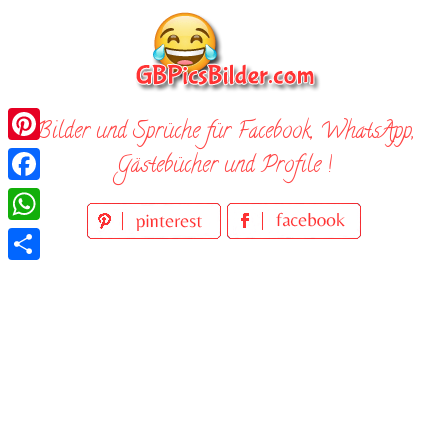
Skip
to
content
Bilder und Sprüche für Facebook, WhatsApp,
Pinterest
Gästebücher und Profile !
Facebook
WhatsApp
Teilen