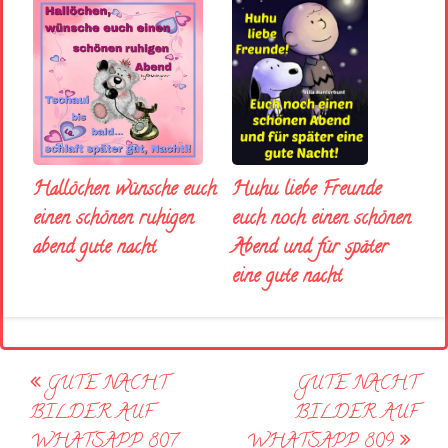
Huhu liebe Freunde
Hallöchen wünsche euch
euch noch einen schönen
einen schönen ruhigen
Abend und für später
abend gute nacht
eine gute nacht
Post
GUTE NACHT
GUTE NACHT
navigation
BILDER AUF
BILDER AUF
WHATSAPP 807
WHATSAPP 809