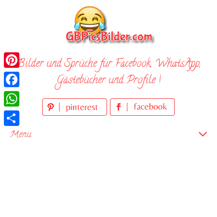
Skip
to
content
Bilder und Sprüche für Facebook, WhatsApp,
Pinterest
Gästebücher und Profile !
Facebook
WhatsApp
Teilen
Menu