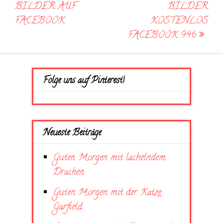
navigation
BILDER AUF
BILDER
FACEBOOK
KOSTENLOS
FACEBOOK 946
Folge uns auf Pinterest!
Neueste Beiträge
Guten Morgen mit lächelndem
Drachen
Guten Morgen mit der Katze
Garfield