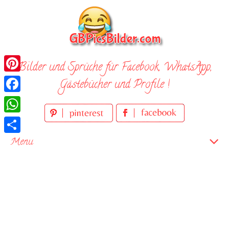
Skip
to
content
Bilder und Sprüche für Facebook, WhatsApp,
Pinterest
Gästebücher und Profile !
Facebook
WhatsApp
Teilen
Menu