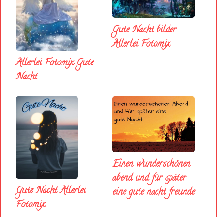
Gute Nacht bilder
Allerlei Fotomix
Allerlei Fotomix Gute
Nacht
Einen wunderschönen
abend und für später
Gute Nacht Allerlei
eine gute nacht freunde
Fotomix