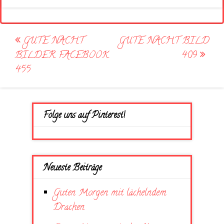
Post
GUTE NACHT
GUTE NACHT BILD
navigation
BILDER FACEBOOK
409
455
Folge uns auf Pinterest!
Neueste Beiträge
Guten Morgen mit lächelndem
Drachen