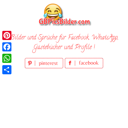
Skip
to
content
Bilder und Sprüche für Facebook, WhatsApp,
Pinterest
Gästebücher und Profile !
Facebook
WhatsApp
Teilen