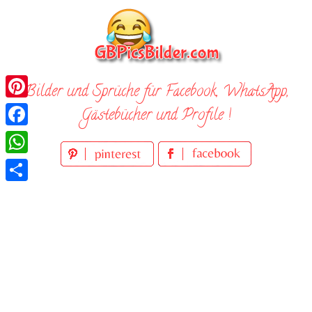
Skip
to
content
Bilder und Sprüche für Facebook, WhatsApp,
Pinterest
Gästebücher und Profile !
Facebook
WhatsApp
Teilen