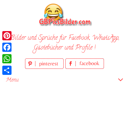
Skip
to
content
Bilder und Sprüche für Facebook, WhatsApp,
Pinterest
Gästebücher und Profile !
Facebook
WhatsApp
Teilen
Menu