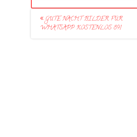
Post
GUTE NACHT BILDER FÜR
navigation
WHATSAPP KOSTENLOS 891