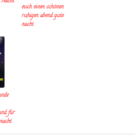
e Nacht
euch einen schönen
ruhigen abend gute
nacht
unde
und für
 nacht