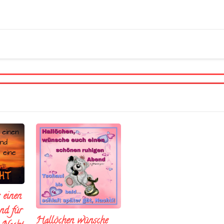
 einen
nd fúr
Hallöchen wünsche