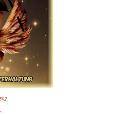
 892
r