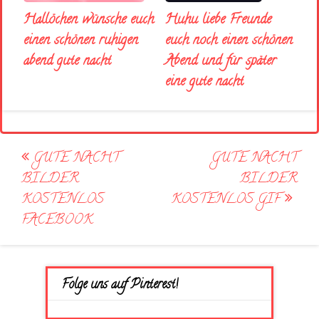
Huhu liebe Freunde
Hallöchen wünsche euch
euch noch einen schönen
einen schönen ruhigen
Abend und für später
abend gute nacht
eine gute nacht
Post
GUTE NACHT
GUTE NACHT
navigation
BILDER
BILDER
KOSTENLOS
KOSTENLOS GIF
FACEBOOK
Folge uns auf Pinterest!