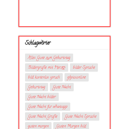
Schlagwörter
Alles Gute zum Geburtstag
Bildergrüße mit Herzღ
bilder Sprüche
bild kostenlos spruch
gbpicsonline
Geburtstag
Gute Nacht
Gute Nacht bilder
Gute Nacht für whatsapp
Gute Nacht Grüße
Gute Nacht Sprüche
guten morgen
Guten Morgen bild