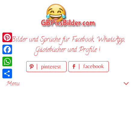
Skip
to
content
Bilder und Sprüche für Facebook, WhatsApp,
Pinterest
Gästebücher und Profile !
Facebook
WhatsApp
Teilen
Menu