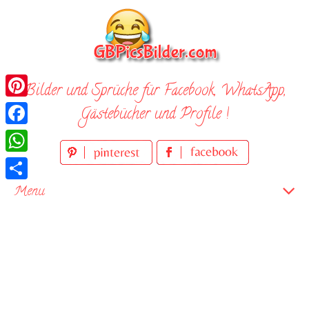
Skip
to
content
Bilder und Sprüche für Facebook, WhatsApp,
Pinterest
Gästebücher und Profile !
Facebook
WhatsApp
Teilen
Menu