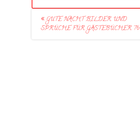
Post
GUTE NACHT BILDER UND
navigation
SPRÜCHE FÜR GÄSTEBÜCHER 76