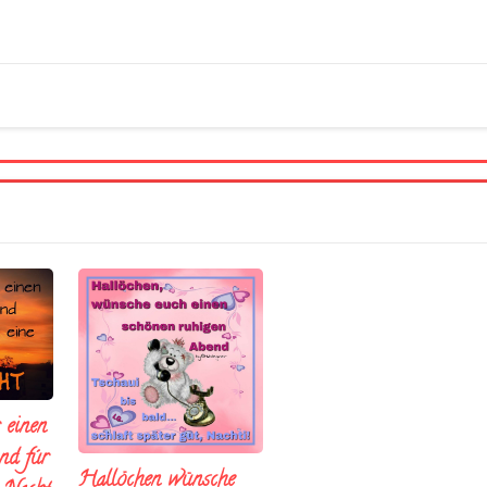
 einen
nd fúr
Hallöchen wünsche