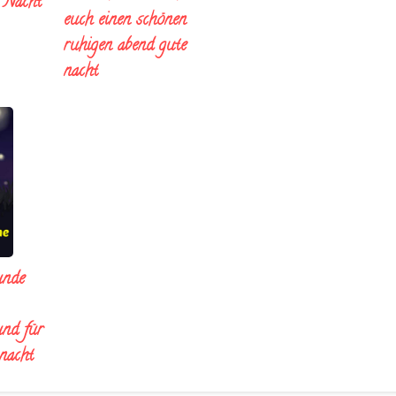
e Nacht
euch einen schönen
ruhigen abend gute
nacht
unde
und für
 nacht