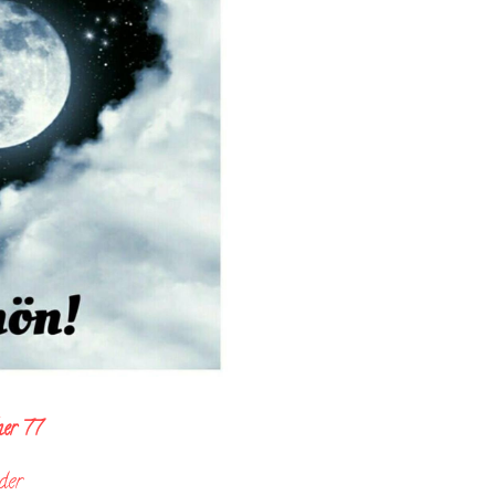
her 77
lder