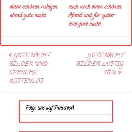
euch noch einen schönen
einen schönen ruhigen
Abend und für später
abend gute nacht
eine gute nacht
Post
GUTE NACHT
GUTE NACHT
navigation
BILDER UND
BILDER LUSTIG
SPRÜCHE
NEU
KOSTENLOS
Folge uns auf Pinterest!