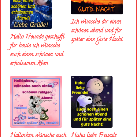
Ich wünsche dir einen
schönen abend und fúr
Hallo Freunde geschafft
später eine Gute Nacht
für heute ich wünsche
euch einen schönen und
erholsamen Aben
Huhu liebe Freunde
Hallöchen wünsche euch