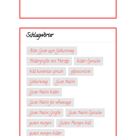
Schlagwörter
Alles Gute zum Geburtstag
Bildergrüße mit Herzღ
bilder Sprüche
bild kostenlos spruch
gbpicsonline
Geburtstag
Gute Nacht
Gute Nacht bilder
Gute Nacht für whatsapp
Gute Nacht Grüße
Gute Nacht Sprüche
guten morgen
Guten Morgen bild
guten morgen bilder