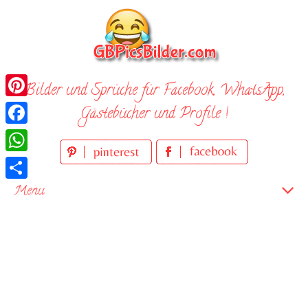
Skip
to
content
Bilder und Sprüche für Facebook, WhatsApp,
Pinterest
Gästebücher und Profile !
Facebook
WhatsApp
Teilen
Menu