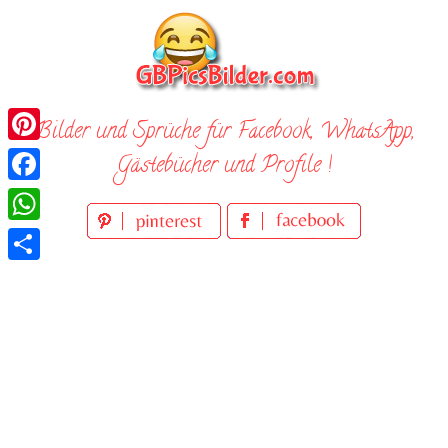
Skip
to
content
Bilder und Sprüche für Facebook, WhatsApp,
Pinterest
Gästebücher und Profile !
Facebook
WhatsApp
Teilen