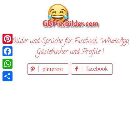
Skip
to
content
Bilder und Sprüche für Facebook, WhatsApp,
Pinterest
Gästebücher und Profile !
Facebook
WhatsApp
Teilen