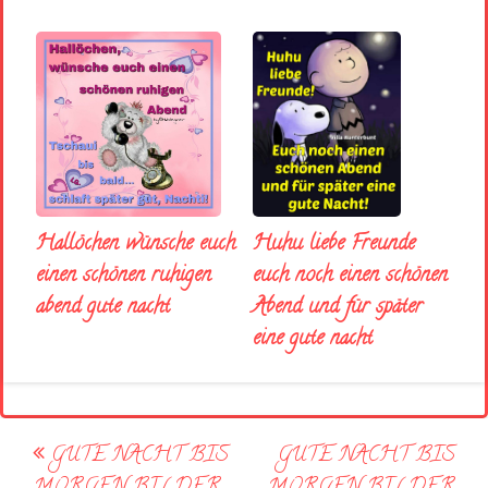
Huhu liebe Freunde
Hallöchen wünsche euch
euch noch einen schönen
einen schönen ruhigen
Abend und für später
abend gute nacht
eine gute nacht
Post
GUTE NACHT BIS
GUTE NACHT BIS
navigation
MORGEN BILDER
MORGEN BILDER