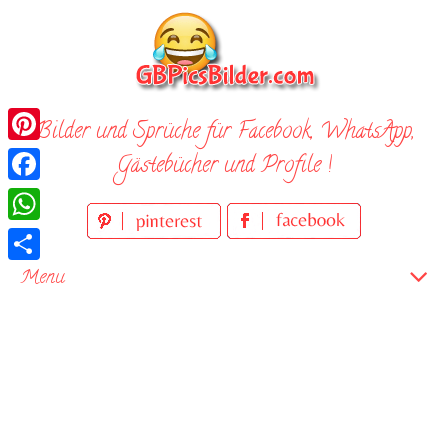
Skip
to
content
Bilder und Sprüche für Facebook, WhatsApp,
Pinterest
Gästebücher und Profile !
Facebook
WhatsApp
Teilen
Menu