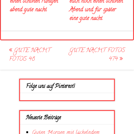
euch noch einen schönen
einen schönen ruhigen
Abend und für später
abend gute nacht
eine gute nacht
Post
GUTE NACHT
GUTE NACHT FOTOS
navigation
FOTOS 48
474
Folge uns auf Pinterest!
Neueste Beiträge
Guten Morgen mit lächelndem