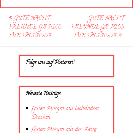
Post
GUTE NACHT
GUTE NACHT
navigation
FREUNDE GB PICS
FREUNDE GB PICS
FÜR FACEBOOK
FÜR FACEBOOK
Folge uns auf Pinterest!
Neueste Beiträge
Guten Morgen mit lächelndem
Drachen
Guten Morgen mit der Katze