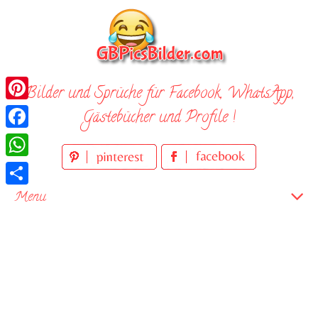
Skip
to
content
Bilder und Sprüche für Facebook, WhatsApp,
Pinterest
Gästebücher und Profile !
Facebook
WhatsApp
Teilen
Menu