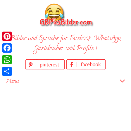
Skip
to
content
Bilder und Sprüche für Facebook, WhatsApp,
Pinterest
Gästebücher und Profile !
Facebook
WhatsApp
Teilen
Menu