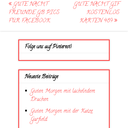
Post
GUTE NACHT
GUTE NACHT GIF
navigation
FREUNDE GB PICS
KOSTENLOS
FÜR FACEBOOK
KARTEN 489
Folge uns auf Pinterest!
Neueste Beiträge
Guten Morgen mit lächelndem
Drachen
Guten Morgen mit der Katze
Garfield