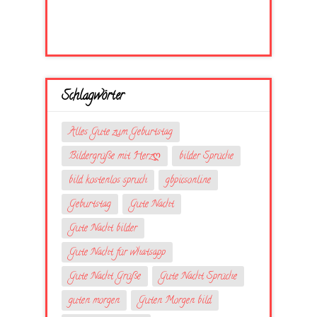
Schlagwörter
Alles Gute zum Geburtstag
Bildergrüße mit Herzღ
bilder Sprüche
bild kostenlos spruch
gbpicsonline
Geburtstag
Gute Nacht
Gute Nacht bilder
Gute Nacht für whatsapp
Gute Nacht Grüße
Gute Nacht Sprüche
guten morgen
Guten Morgen bild