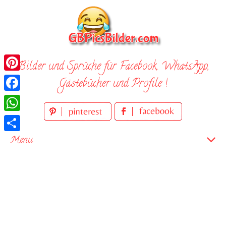
Skip
to
content
Bilder und Sprüche für Facebook, WhatsApp,
Pinterest
Gästebücher und Profile !
Facebook
WhatsApp
Teilen
Menu