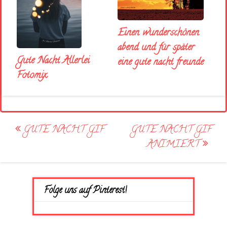
Einen wunderschönen
abend und für später
Gute Nacht Allerlei
eine gute nacht freunde
Fotomix
Post
GUTE NACHT GIF
GUTE NACHT GIF
navigation
ANIMIERT
Folge uns auf Pinterest!