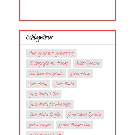
Schlagwörter
Alles Gute zum Geburtstag
Bildergrüße mit Herzღ
bilder Sprüche
bild kostenlos spruch
gbpicsonline
Geburtstag
Gute Nacht
Gute Nacht bilder
Gute Nacht für whatsapp
Gute Nacht Grüße
Gute Nacht Sprüche
guten morgen
Guten Morgen bild