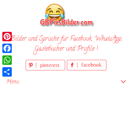
Skip
to
content
Bilder und Sprüche für Facebook, WhatsApp,
Pinterest
Gästebücher und Profile !
Facebook
WhatsApp
Teilen
Menu