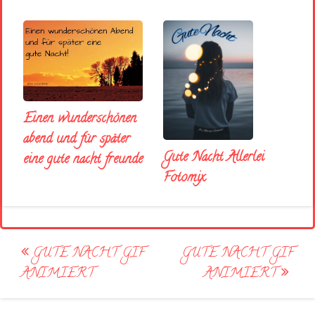
Einen wunderschönen
abend und für später
Gute Nacht Allerlei
eine gute nacht freunde
Fotomix
Post
GUTE NACHT GIF
GUTE NACHT GIF
navigation
ANIMIERT
ANIMIERT