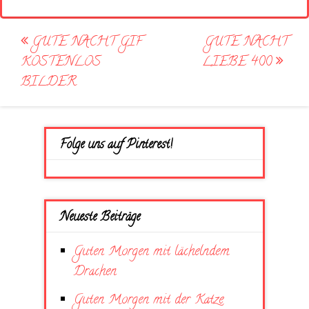
Post
GUTE NACHT GIF
GUTE NACHT
navigation
KOSTENLOS
LIEBE 400
BILDER
Folge uns auf Pinterest!
Neueste Beiträge
Guten Morgen mit lächelndem
Drachen
Guten Morgen mit der Katze