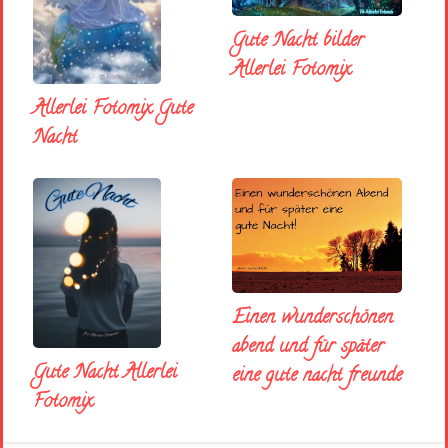
Gute Nacht bilder
Allerlei Fotomix
Allerlei Fotomix Gute
Nacht
Einen wunderschönen
abend und für später
Gute Nacht Allerlei
eine gute nacht freunde
Fotomix