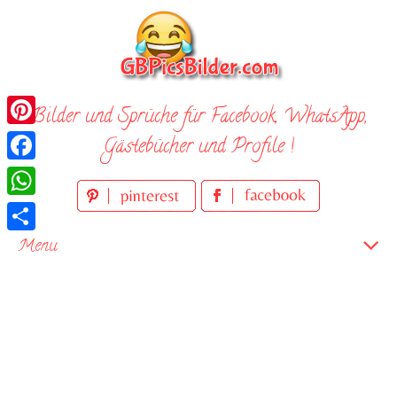
Skip
to
content
Bilder und Sprüche für Facebook, WhatsApp,
Pinterest
Gästebücher und Profile !
Facebook
WhatsApp
Teilen
Menu