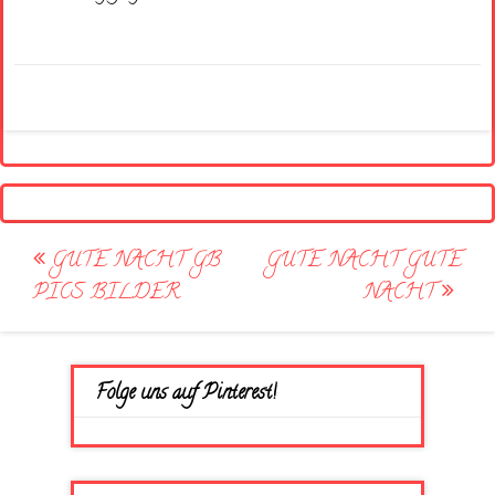
Post
GUTE NACHT GB
GUTE NACHT GUTE
navigation
PICS BILDER
NACHT
Folge uns auf Pinterest!