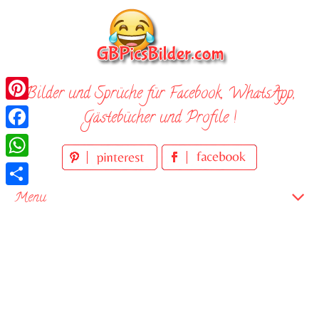
Skip
to
content
Bilder und Sprüche für Facebook, WhatsApp,
Pinterest
Gästebücher und Profile !
Facebook
WhatsApp
Teilen
Menu