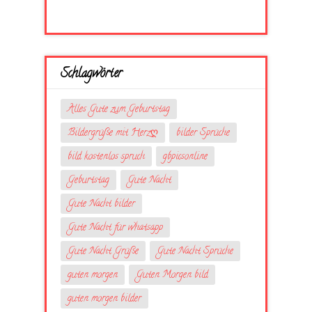
Schlagwörter
Alles Gute zum Geburtstag
Bildergrüße mit Herzღ
bilder Sprüche
bild kostenlos spruch
gbpicsonline
Geburtstag
Gute Nacht
Gute Nacht bilder
Gute Nacht für whatsapp
Gute Nacht Grüße
Gute Nacht Sprüche
guten morgen
Guten Morgen bild
guten morgen bilder