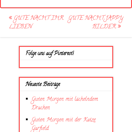
Post
GUTE NACHT IHR
GUTE NACHT JAPPY
navigation
LIEBEN
BILDER
Folge uns auf Pinterest!
Neueste Beiträge
Guten Morgen mit lächelndem
Drachen
Guten Morgen mit der Katze
Garfield