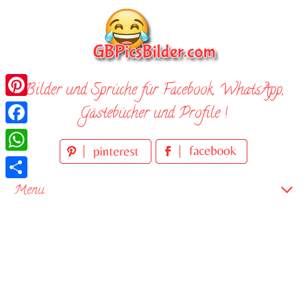
Skip
to
content
Bilder und Sprüche für Facebook, WhatsApp,
Pinterest
Gästebücher und Profile !
Facebook
WhatsApp
Teilen
Menu