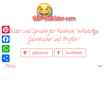
Skip
to
content
Bilder und Sprüche für Facebook, WhatsApp,
Pinterest
Gästebücher und Profile !
Facebook
WhatsApp
Teilen
Menu