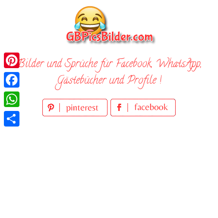
Skip
to
content
Bilder und Sprüche für Facebook, WhatsApp,
Pinterest
Gästebücher und Profile !
Facebook
WhatsApp
Teilen