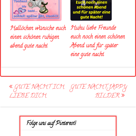
Huhu liebe Freunde
Hallöchen wünsche euch
euch noch einen schönen
einen schönen ruhigen
Abend und für später
abend gute nacht
eine gute nacht
Post
GUTE NACHT ICH
GUTE NACHT JAPPY
navigation
LIEBE DICH
BILDER
Folge uns auf Pinterest!