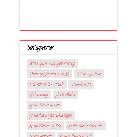
Schlagwörter
Alles Gute zum Geburtstag
Bildergrüße mit Herzღ
bilder Sprüche
bild kostenlos spruch
gbpicsonline
Geburtstag
Gute Nacht
Gute Nacht bilder
Gute Nacht für whatsapp
Gute Nacht Grüße
Gute Nacht Sprüche
guten morgen
Guten Morgen bild