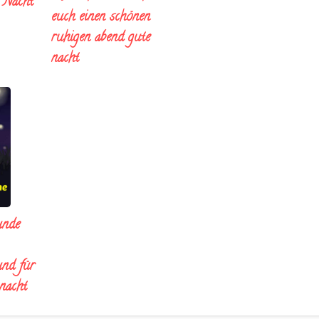
e Nacht
euch einen schönen
ruhigen abend gute
nacht
unde
und für
 nacht