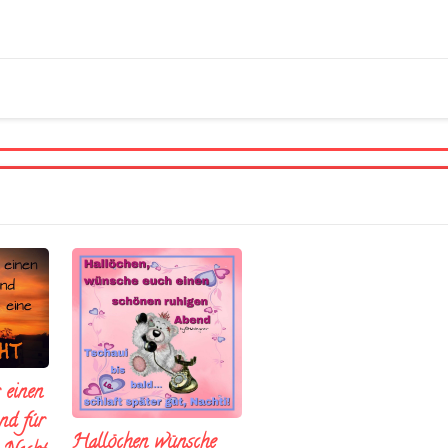
 einen
nd fúr
Hallöchen wünsche