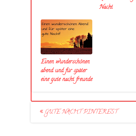
Nacht
Einen wunderschönen
abend und für später
eine gute nacht freunde
Post
GUTE NACHT PINTEREST
navigation