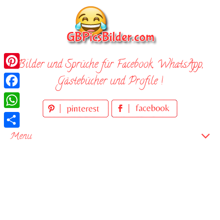
Skip
to
content
Bilder und Sprüche für Facebook, WhatsApp,
Pinterest
Gästebücher und Profile !
Facebook
WhatsApp
Teilen
Menu