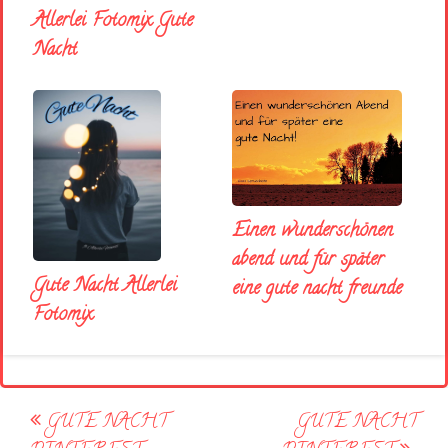
Allerlei Fotomix Gute
Nacht
Einen wunderschönen
abend und für später
Gute Nacht Allerlei
eine gute nacht freunde
Fotomix
Post
GUTE NACHT
GUTE NACHT