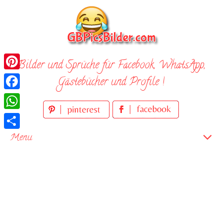
Skip
to
content
Bilder und Sprüche für Facebook, WhatsApp,
Pinterest
Gästebücher und Profile !
Facebook
WhatsApp
Teilen
Menu