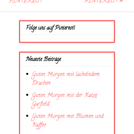
navigation
PINTEREST
PINTEREST
Folge uns auf Pinterest!
Neueste Beiträge
Guten Morgen mit lächelndem
Drachen
Guten Morgen mit der Katze
Garfield
Guten Morgen mit Blumen und
Kaffee