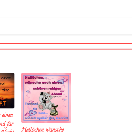
 einen
nd fúr
Hallöchen wünsche