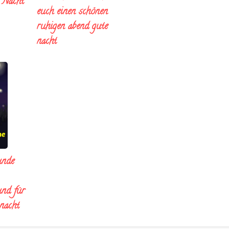
e Nacht
euch einen schönen
ruhigen abend gute
nacht
unde
und für
 nacht