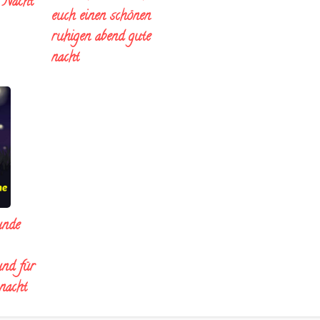
e Nacht
euch einen schönen
ruhigen abend gute
nacht
unde
und für
 nacht