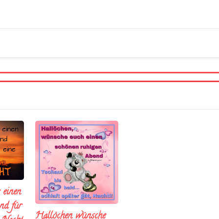
 einen
nd fúr
Hallöchen wünsche