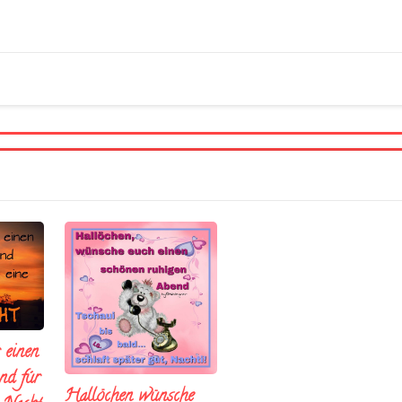
 einen
nd fúr
Hallöchen wünsche