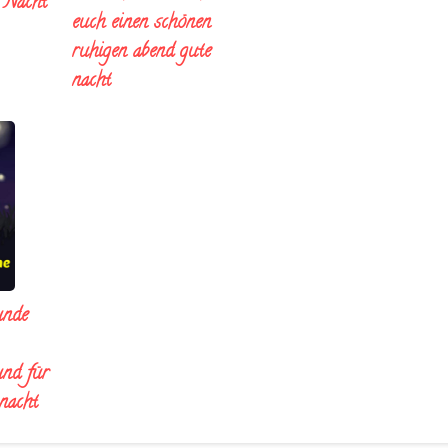
e Nacht
euch einen schönen
ruhigen abend gute
nacht
unde
und für
 nacht