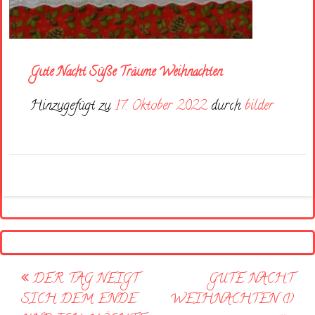
Gute Nacht Süße Träume Weihnachten
Hinzugefügt zu
17. Oktober 2022
durch
bilder
Post
DER TAG NEIGT
GUTE NACHT
navigation
SICH DEM ENDE
WEIHNACHTEN (1)