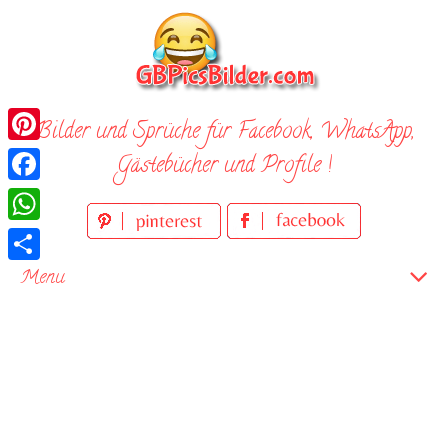
Skip
to
content
Bilder und Sprüche für Facebook, WhatsApp,
Pinterest
Gästebücher und Profile !
Facebook
WhatsApp
Teilen
Menu